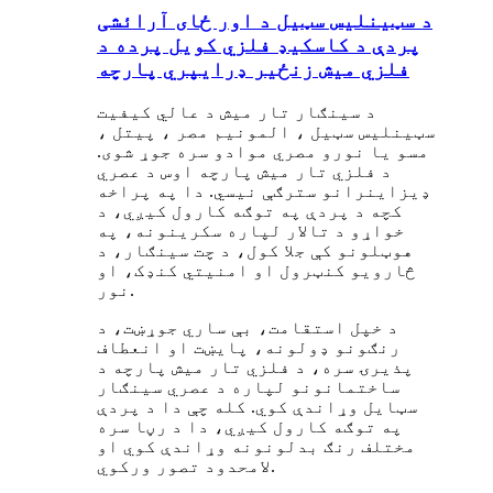
د سټینلیس سټیل د اور ځای آرائشی
پردې د کاسکیډ فلزي کویل پرده د
فلزي میش زنځیر ډرایپري پارچه
د سینګار تار میش د عالي کیفیت
سټینلیس سټیل ، المونیم مصر ، پیتل ،
مسو یا نورو مصري موادو سره جوړ شوی.
د فلزي تار میش پارچه اوس د عصري
ډیزاینرانو سترګې نیسي. دا په پراخه
کچه د پردې په توګه کارول کیږي، د
خواړو د تالار لپاره سکرینونه، په
هوټلونو کې جلا کول، د چت سینګار، د
څارویو کنټرول او امنیتي کنډک، او
نور.
د خپل استقامت، بې ساري جوړښت، د
رنګونو ډولونه، پایښت او انعطاف
پذیرۍ سره، د فلزي تار میش پارچه د
ساختمانونو لپاره د عصري سینګار
سټایل وړاندې کوي. کله چې دا د پردې
په توګه کارول کیږي، دا د رڼا سره
مختلف رنګ بدلونونه وړاندې کوي او
لامحدود تصور ورکوي.