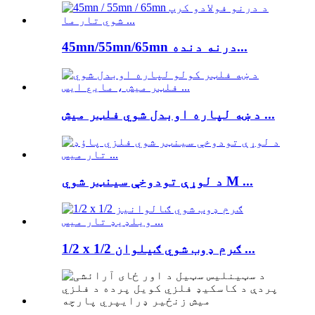
45mn/55mn/65mn درنه دنده...
د ښه لپاره اوبدل شوي فلټر میش ...
د لوړې تودوخې سینټر شوي M ...
1/2 x 1/2 ګرم ډوب شوي ګیلوان ...