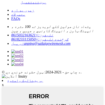
پوښتنه
تفصیل
زموږ په اړه
محصولات
FAQs
پته:
د نان هولین کلي لویدیز ته 100 متره ،
انپینګ ټاون ، انپینګ کاونټي ، هیبي ، چین
تلیفون:
+8615032163621
ګرځنده تلیفون:
+8618233115050
anping@sailaigewiremesh.com
ای میل
© د چاپ حق - 2021-2024: ټول حقونه خوندي دي.
بریښنالیک واستوئ
x