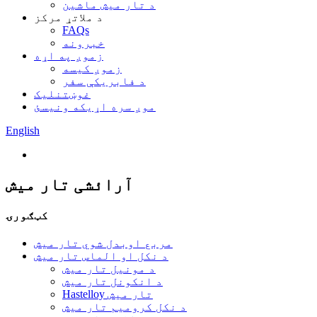
د تار میش ماشین
د ملاتړ مرکز
FAQs
خبرونه
زموږ په اړه
زموږ کیسه
د فابریکې سفر
غوښتنلیک
موږ سره اړیکه ونیسئ
English
آرائشی تار میش
کټګورۍ
مربع اوبدل شوي تار میش
د نکل او الماس تار میش
د مونیل تار میش
د انکونل تار میش
Hastelloy تار میش
د نکل کرومیم تار میش