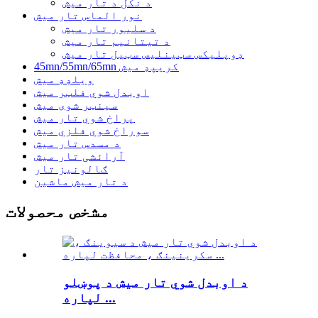
د نکل د تار میش
نور الماس تار میش
د سلیور تار میش
د تیتانیم تار میش
ډوپلیکس سټینلیس سټیل تار میش
45mn/55mn/65mn کریپډ میش
ویلډډ میش
اوبدل شوي فلټر میش
سینټر شوی میش
پراخ شوي تار میش
سوراخ شوي فلزي میش
د مسدس تار میش
آرائشی تار میش
ګالونیز تار
د تار میش ماشین
مشخص محصولات
د اوبدل شوي تار میش د پوښلو
لپاره ...