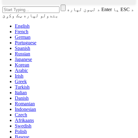
د لټون لپاره Enter یا ESC د
بندولو لپاره ټک وکړئ
English
French
German
Portuguese
Spanish
Russian
Japanese
Korean
Arabic
Irish
Greek
Turkish
Italian
Danish
Romanian
Indonesian
Czech
Afrikaans
Swedish
Polish
Basque