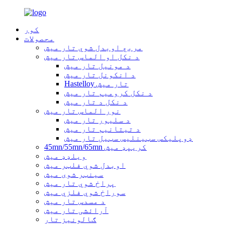
کور
محصولات
مربع اوبدل شوي تار میش
د نکل او الماس تار میش
د مونیل تار میش
د انکونل تار میش
Hastelloy تار میش
د نکل کرومیم تار میش
د نکل د تار میش
نور الماس تار میش
د سلیور تار میش
د تیتانیم تار میش
ډوپلیکس سټینلیس سټیل تار میش
45mn/55mn/65mn کریپډ میش
ویلډډ میش
اوبدل شوي فلټر میش
سینټر شوی میش
پراخ شوي تار میش
سوراخ شوي فلزي میش
د مسدس تار میش
آرائشی تار میش
ګالونیز تار