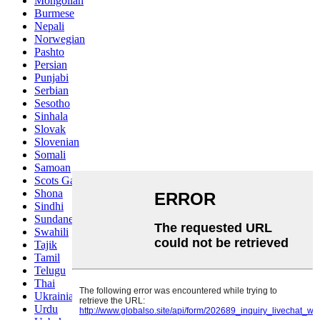
Mongolian
Burmese
Nepali
Norwegian
Pashto
Persian
Punjabi
Serbian
Sesotho
Sinhala
Slovak
Slovenian
Somali
Samoan
Scots Gaelic
Shona
Sindhi
Sundanese
Swahili
Tajik
Tamil
Telugu
Thai
Ukrainian
Urdu