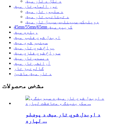
د نکل د تار میش
نور الماس تار میش
د سلیور تار میش
د تیتانیم تار میش
ډوپلیکس سټینلیس سټیل تار میش
45mn/55mn/65mn کریپډ میش
ویلډډ میش
اوبدل شوي فلټر میش
سینټر شوی میش
پراخ شوي تار میش
سوراخ شوي فلزي میش
د مسدس تار میش
آرائشی تار میش
ګالونیز تار
د تار میش ماشین
مشخص محصولات
د اوبدل شوي تار میش د پوښلو
لپاره ...