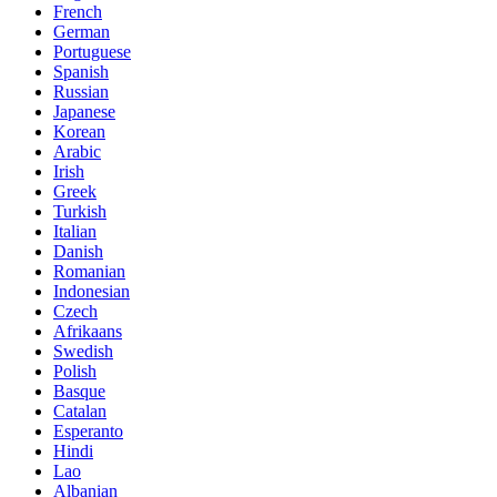
French
German
Portuguese
Spanish
Russian
Japanese
Korean
Arabic
Irish
Greek
Turkish
Italian
Danish
Romanian
Indonesian
Czech
Afrikaans
Swedish
Polish
Basque
Catalan
Esperanto
Hindi
Lao
Albanian