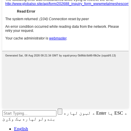
د لټون لپاره Enter یا ESC د
بندولو لپاره ټک وکړئ
English