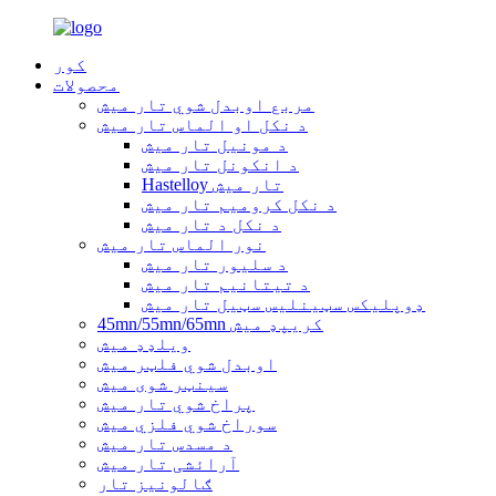
کور
محصولات
مربع اوبدل شوي تار میش
د نکل او الماس تار میش
د مونیل تار میش
د انکونل تار میش
Hastelloy تار میش
د نکل کرومیم تار میش
د نکل د تار میش
نور الماس تار میش
د سلیور تار میش
د تیتانیم تار میش
ډوپلیکس سټینلیس سټیل تار میش
45mn/55mn/65mn کریپډ میش
ویلډډ میش
اوبدل شوي فلټر میش
سینټر شوی میش
پراخ شوي تار میش
سوراخ شوي فلزي میش
د مسدس تار میش
آرائشی تار میش
ګالونیز تار