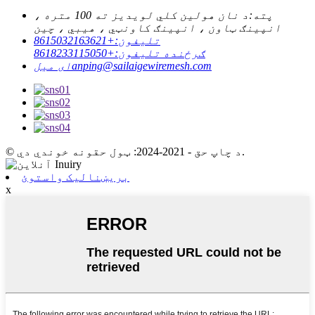
پته:
د نان هولین کلي لویدیز ته 100 متره ،
انپینګ ټاون ، انپینګ کاونټي ، هیبي ، چین
تلیفون:
+8615032163621
ګرځنده تلیفون:
+8618233115050
anping@sailaigewiremesh.com
ای میل
© د چاپ حق - 2021-2024: ټول حقونه خوندي دي.
بریښنالیک واستوئ
x