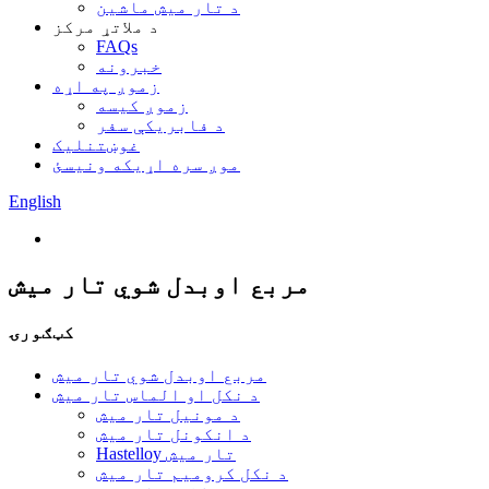
د تار میش ماشین
د ملاتړ مرکز
FAQs
خبرونه
زموږ په اړه
زموږ کیسه
د فابریکې سفر
غوښتنلیک
موږ سره اړیکه ونیسئ
English
مربع اوبدل شوي تار میش
کټګورۍ
مربع اوبدل شوي تار میش
د نکل او الماس تار میش
د مونیل تار میش
د انکونل تار میش
Hastelloy تار میش
د نکل کرومیم تار میش