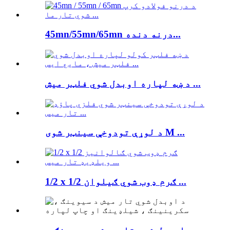
45mn/55mn/65mn درنه دنده...
د ښه لپاره اوبدل شوي فلټر میش ...
د لوړې تودوخې سینټر شوی M ...
1/2 x 1/2 ګرم ډوب شوي ګیلوان ...