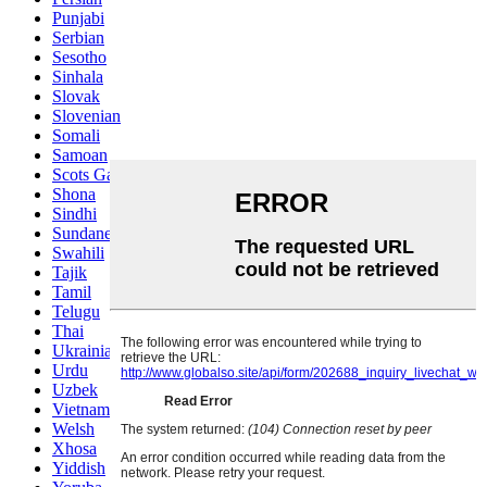
Punjabi
Serbian
Sesotho
Sinhala
Slovak
Slovenian
Somali
Samoan
Scots Gaelic
Shona
Sindhi
Sundanese
Swahili
Tajik
Tamil
Telugu
Thai
Ukrainian
Urdu
Uzbek
Vietnamese
Welsh
Xhosa
Yiddish