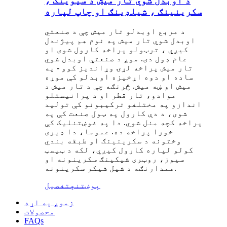
د اوبدل شوي تار میش د سیوینګ ،
سکرینینګ ، شیلډینګ او چاپ لپاره
د مربع اوبدلو تار میش چې د صنعتي
اوبدل شوي تار میش په نوم هم پیژندل
کیږي ، ترټولو پراخه کارول شوی او
عام ډول دی. موږ د صنعتي اوبدل شوي
تار میش پراخه لړۍ وړاندیز کوو - په
ساده او دوه اړخیزه اوبدلو کې موړه
میش او ښه میش. څرنګه چې د تار میش د
موادو، تار قطر او د پرانیستلو
اندازو په مختلفو ترکیبونو کې تولید
شوی، د دې کارول په ټول صنعت کې په
پراخه کچه منل شوي. دا په غوښتنلیک کې
خورا پراخه ده. عموما، دا ډیری
وختونه د سکرینینګ او طبقه بندي
کولو لپاره کارول کیږي، لکه د ټیسټ
سیوز، روټری شیکینګ سکرینونه او
همدارنګه د شیل شیکر سکرینونه.
پوښتنه
تفصیل
زموږ په اړه
محصولات
FAQs